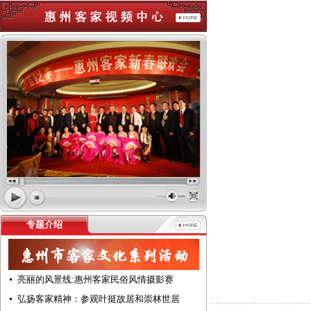
专题介绍
亮丽的风景线:惠州客家民俗风情摄影赛
弘扬客家精神：参观叶挺故居和崇林世居