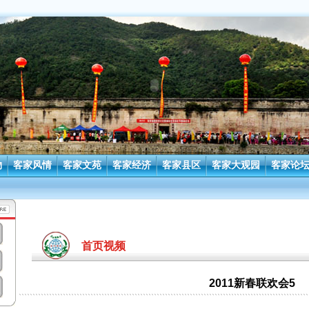
物
客家风情
客家文苑
客家经济
客家县区
客家大观园
客家论
首页视频
2011新春联欢会5