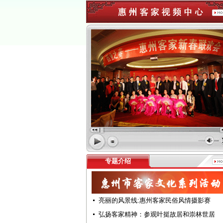
专题介绍
亮丽的风景线:惠州客家民俗风情摄影赛
弘扬客家精神：参观叶挺故居和崇林世居