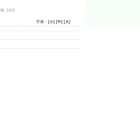
 1655
字体：
[小]
[中]
[大]