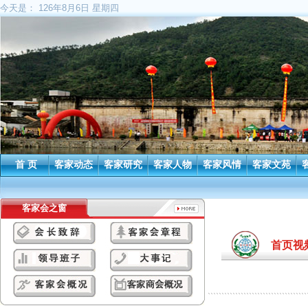
今天是：
126年8月6日 星期四
首 页
客家动态
客家研究
客家人物
客家风情
客家文苑
客家会之窗
首页视