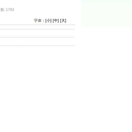
 1793
字体：
[小]
[中]
[大]