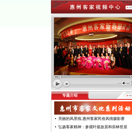
专题介绍
亮丽的风景线:惠州客家民俗风情摄影赛
弘扬客家精神：参观叶挺故居和崇林世居