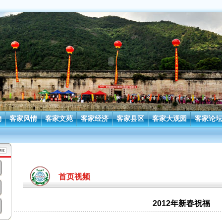
物
客家风情
客家文苑
客家经济
客家县区
客家大观园
客家论
首页视频
2012年新春祝福