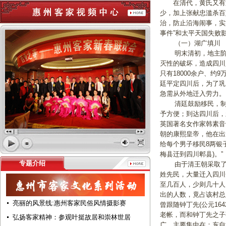
在清代，黄氏又有过
少，加上张献忠滥杀百
治，防止沿海闹事，实
事件”和太平天国失败
（一）湖广填川
明末清初，地主阶级
灭性的破坏，造成四川
只有18000余户、
廷平定四川后，为了巩
急需从外地迁入劳力。
清廷鼓励移民，制订优
予方便；到达四川后，
英国著名女作家韩素音
朝的康熙皇帝，他在出
给每个男子移民8两银
梅县迁到四川郫县)。”
专题介绍
由于清王朝采取了一
姓先民，大量迁入四川
至几百人，少则几十人
出的人数，竟占该村总
亮丽的风景线:惠州客家民俗风情摄影赛
曾跟随钟丁先(公元16
老帐，而和钟丁先之子
弘扬客家精神：参观叶挺故居和崇林世居
广，主要集中在：东自