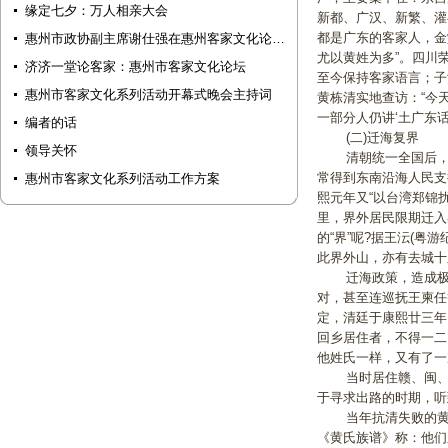
缘定七夕：万人相亲大会
新都、广汉、新繁、灌
都是广东的客家人，金
惠州市政协副主席谢仕强在惠州客家文化论…
尤以黄姓为多”。四川
济济一堂论客家：惠州市客家文化论坛
至今保持客家语言；子
惠州市客家文化系列活动开幕式晚会主持词
黄栋清实地查访：“今
一部分人仍讲‘土广东话
编者的话
(二)迁海复界
领导关怀
清朝统一全国后，明
常得到东南沿海人民支
惠州市客家文化系列活动工作方案
熙元年又“以台湾郑锦
里，界外居民限期迁入
的“界”呢?据王沄(
此界外山，亦有去城十
迁海政策，造成极大
对，甚至连巡抚王柬任
定，清廷于康熙廿三年
回乡居住者，不得一二
他姓氏一样，又有了一
当时居住赣、闽、粤
于寻求出路的时期，听
当年抗清失败的黄氏
《黄氏族谱》称：他们