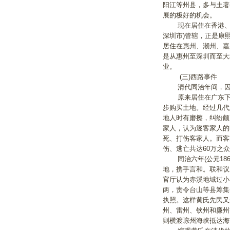
阳江等州县，多与土著
展的极好的机会。
现在居住在香港、九
深圳市)管辖，正是康
居住在惠州、潮州、嘉
是从惠州至深圳而至大
业。
(三)西路事件
清代同治年间，因为“
原来居住在广东下四
步购买土地。经过几代
地人时有磨擦，纠纷颇
家人，认为逐客家人的
死、打伤客家人。而客
伤、逃亡共达60万之
同治六年(公元186
地，携手言和。联和议
官厅认为赤溪地域过小
两，责令台山等县筹集
执照。这样黄氏先民又
州、雷州、钦州和廉州
则横渡琼州海峡抵达海