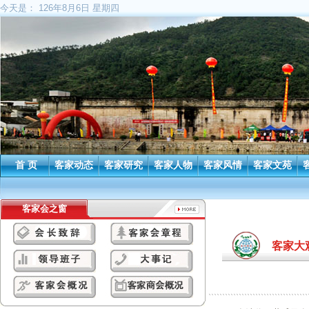
今天是：
126年8月6日 星期四
首 页
客家动态
客家研究
客家人物
客家风情
客家文苑
客家会之窗
客家大