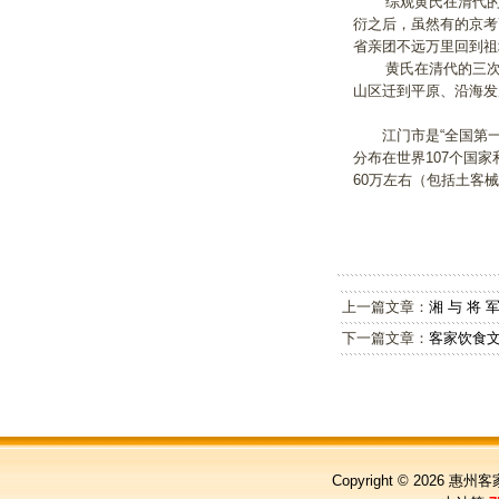
综观黄氏在清代的三
衍之后，虽然有的京考
省亲团不远万里回到祖
黄氏在清代的三次迁
山区迁到平原、沿海
江门市是“全国第一侨
分布在世界107个国
60万左右（包括土客
上一篇文章：
湘 与 将 军
下一篇文章：
客家饮食
Copyright © 2026
惠州客