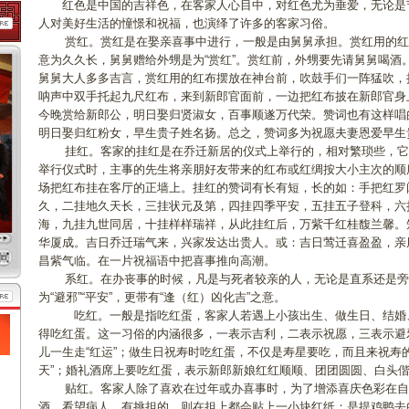
红色是中国的吉祥色，在客家人心目中，对红色尤为垂爱，无论是
人对美好生活的憧憬和祝福，也演绎了许多的客家习俗。
赏红。赏红是在娶亲喜事中进行，一般是由舅舅承担。赏红用的红
意为久久长，舅舅赠给外甥是为“赏红”。赏红前，外甥要先请舅舅喝酒
舅舅大人多多吉言，赏红用的红布摆放在神台前，吹鼓手们一阵猛吹，
呐声中双手托起九尺红布，来到新郎官面前，一边把红布披在新郎官身
今晚赏给新郎公，明日娶归贤淑女，百事顺遂万代荣。赞词也有这样唱
明日娶归红粉女，早生贵子姓名扬。总之，赞词多为祝愿夫妻恩爱
挂红。客家的挂红是在乔迁新居的仪式上举行的，相对繁琐些，它
举行仪式时，主事的先生将亲朋好友带来的红布或红绸按大小主次的顺
场把红布挂在客厅的正墙上。挂红的赞词有长有短，长的如：手把红罗
久，二挂地久天长，三挂状元及第，四挂四季平安，五挂五子登科，六
海，九挂九世同居，十挂样样瑞祥，从此挂红后，万紫千红桂馥兰馨。
华厦成。吉日乔迁瑞气来，兴家发达出贵人。或：吉日莺迁喜盈盈，亲
昌紫气临。在一片祝福语中把喜事推向高潮。
系红。在办丧事的时候，凡是与死者较亲的人，无论是直系还是旁
为“避邪”“平安”，更带有“逢（红）凶化吉”之意。
吃红。一般是指吃红蛋，客家人若遇上小孩出生、做生日、结婚、
得吃红蛋。这一习俗的内涵很多，一表示吉利，二表示祝愿，三表示避
儿一生走“红运”；做生日祝寿时吃红蛋，不仅是寿星要吃，而且来祝寿
天”；婚礼酒席上要吃红蛋，表示新郎新娘红红顺顺、团团圆圆、白
贴红。客家人除了喜欢在过年或办喜事时，为了增添喜庆色彩在自
酒，看望病人，有挑担的，则在担上都会贴上一小块红纸；是提鸡鸭去