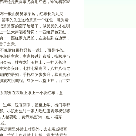
节庆还是做喜事尤喜用红色，寄寓着客家
布一般由舅舅家采购，红布长为九尺，
。管事的先生送给舅舅一个红包，意为请
把舅舅要的面子给足了，做舅舅的才在唢
上一边大声唱着赞词：一匹绫罗色彩红，
的：一匹红罗九尺长，左边挂到右边旁，
早生贵子之意。
不像赏红那样只披一道红，而是多条。
序递给主家，主家接过红布后，按顺序当
闪金光，挂在龙门玉柱上，一挂天长地
挂六畜兴旺，七挂七星高照，八挂八仙过
短的赞语如：手托红罗步步升，恭喜贵府
朋族友祝鹏程。红罗一匹堂上挂，百世荣
系都要在衣服上系上一小块红布，意
过年、送丧回来，甚至上学、出门等都
邪。小孩出生时一家人吃红蛋表示祝贺婴
的人都要吃，表示寿星“鸿（红）福齐
头偕老。
家房屋里外贴上对联外，去走亲戚喝喜
的，竹笼上也得贴上红纸，意为“吉祥如