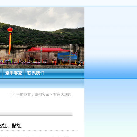
坛
牵手客家
联系我们
当前位置：
惠州客家
> 客家大观园
吃红、贴红