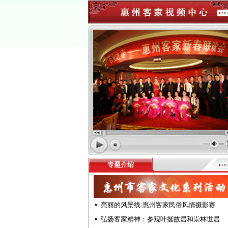
专题介绍
亮丽的风景线:惠州客家民俗风情摄影赛
弘扬客家精神：参观叶挺故居和崇林世居