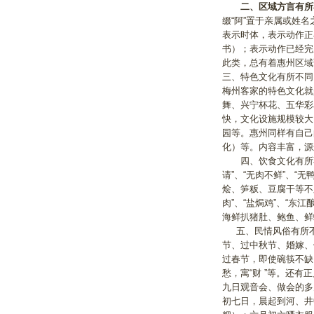
二、区域方言有所
缀“阿”置于亲属或姓名
表示时体，表示动作正在
书）；表示动作已经完
此类，总有着惠州区域
三、特色文化有所不同
梅州客家的特色文化就
舞、兴宁杯花、五华彩
快，文化设施规模较大
园等。惠州同样有自己的
化）等。内容丰富，源
四、饮食文化有所不
请”、“无肉不鲜”、“
烩、笋粄、豆腐干等不
肉”、“盐焗鸡”、“
海鲜扒猪肚、鲍鱼、鲜
五、民情风俗有所不
节、过中秋节、婚嫁、
过春节，即使碗筷不缺
愁，寓“财 ”等。还
九日观音会、做会的多
初七日，晨起到河、井