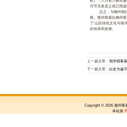
粑）；六月初六晒衣服
月节无鱼卖之俗已绝
总之，与梅州相比，
致。惠州客家比梅州客
了“山区绿色文化与海
的传承和发展。
上一篇文章：
我学唱客
下一篇文章：
以史为鉴
Copyright © 2026
惠州客
本站第
7