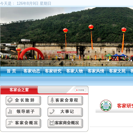
今天是：
126年8月9日 星期日
首 页
客家动态
客家研究
客家人物
客家风情
客家文苑
客家会之窗
客家研