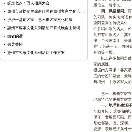
缘定七夕：万人相亲大会
重信义，薄小人。
四、风俗相同。
两
惠州市政协副主席谢仕强在惠州客家文化论…
的习惯，称狗肉为“香
济济一堂论客家：惠州市客家文化论坛
重阳登高的传统风俗，
惠州市客家文化系列活动开幕式晚会主持词
许多唱山歌的名人。如
县都有山歌名人。其中
编者的话
澳、台和东南亚、美洲
领导关怀
赛”，荣获一金、两铜
月酒等习惯。
惠州市客家文化系列活动工作方案
以上许多相同之处，
家的属性。
根据南方网讯：客家话
度的借鉴和融合，最终
与梅州、中原客家人的
惠州、梅州客家在相
地域特色的惠州客家文
一、地理和生活环
辛勤开拓，以顽强的毅
保守，发展受局限。而
是毗邻港、澳、深圳、
资源，发展经济条件十