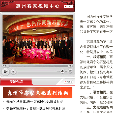
国内外许多专家学者
惠州客家文化的工作。
家、新客家，来到惠州
和提升了客家在惠州区
惠州是我的第二故乡。
农业管理机构工作数十
化，特别是农业、农民
一、根源相同。
两
福建龙岩宁化石壁村是“
的族源考查，属中原汉
闽西、赣州迁徙到粤东
紫金）归善（今惠城区
专题介绍
徐旭曾目睹土客械斗的
之后也。”
二、语音相同。
在
卖祖宗屋，不忘祖宗言
亮丽的风景线:惠州客家民俗风情摄影赛
阿妈、阿婶；祖父称阿
三、文化底蕴相同
弘扬客家精神：参观叶挺故居和崇林世居
烈士多、历史文化底蕴