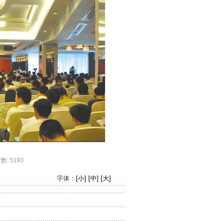
 5193
字体：
[小]
[中]
[大]