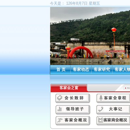
今天是：
126年8月7日 星期五
首 页
客家动态
客家研究
客家人
客家会之窗