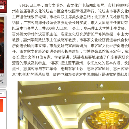
8月26日上午，由市文明办、市文化广电新闻出版局、市社科联联
州市首届客家文化论坛在市区金华悦国际酒店举行。论坛由市客家文化
主席谢仕强致开坛词，市社科联主席吴少忠总结；北京市人民检察院原
访拔，广东客属海外联谊会常务副会长钟汉波，市人大原副主任陈幼荣
以及本市各界人士共300多人出席。 会上，华南理工大学博士生导师
语外贸大学对外汉语系主任、客家文化研究所所长严修鸿教授，中山大
教授，惠州学院政法系主任成晓军教授，市客家文化经济促进会代会长
济促进会顾问李立德，市党史研究室副调研员、市客家文化经济促进会
任、市客家文化经济促进会副会长牟建新，市博物馆原馆长王宏宇，东
会长 梁力文等11位专家、学者演讲。演讲者精要地论述了广东客家研究
源音的形成及其特点、“客家”提法源于惠州、东江文化的基本内涵、
流长、惠属客家与东江革命、惠州客家山歌、惠州客家民居、惠州客家
惠“本地话”的语系归属、廖仲恺和邓演达对中国农民问题研究的贡献