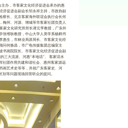
合主办，市客家文化经济促进会承办的惠
经济促进会副会长邹永祥主持，市政协副
检察长、北京客家海外联谊会执行会长何
，梅州、河源、增城等市客家社团负责人
、客家文化研究所所长谭元亨教授，广东外
学张维耿教授，中山大学人类学系杨鹤书
李惠生，市林业局原局长、市客家文化经
顾问何焕昌，市广电传媒集团总编室主
坡书画院院长、市客家文化经济促进会副
的三大流派、河惠“本地话”、 客家话水
发挥社团作用共建和谐社会、惠州客家源远
书画艺术史等等，并就广东客家史、河
及区别等问题现场回答听众的提问。