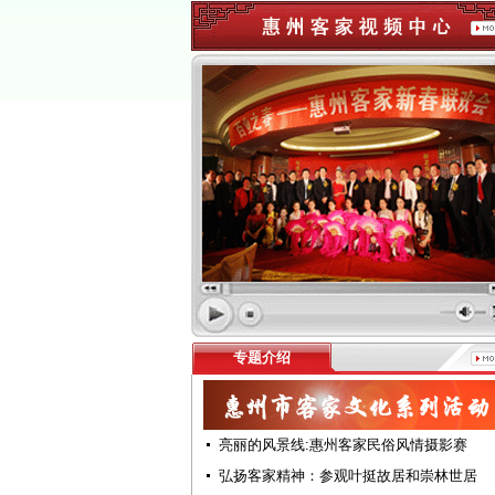
专题介绍
亮丽的风景线:惠州客家民俗风情摄影赛
弘扬客家精神：参观叶挺故居和崇林世居