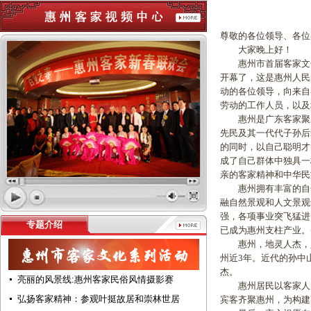
尊敬的各位领导、各位
大家晚上好！
惠州市首届客家文化
开幕了，这是惠州人民
动的各位领导，向来自
劳动的工作人员，以及
惠州是广东客家聚居
先民及其一代代子孙后
的同时，以自己聪明才
成了自己群体中独具一
亲的客家精神和中华民
惠州拥有丰富的自然
融自然景观和人文景观
强，各项事业突飞猛进
专题介绍
已成为惠州支柱产业。
惠州，地灵人杰，人
州近3年。近代的孙中
杰。
亮丽的风景线:惠州客家民俗风情摄影赛
惠州居民以客家人居
弘扬客家精神：参观叶挺故居和崇林世居
宾客齐聚惠州，为构建