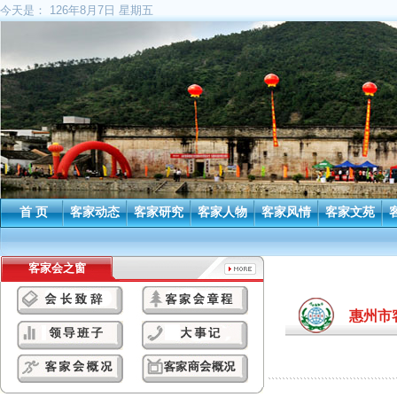
今天是：
126年8月7日 星期五
首 页
客家动态
客家研究
客家人物
客家风情
客家文苑
客家会之窗
惠州市