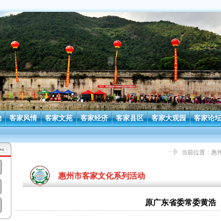
物
客家风情
客家文苑
客家经济
客家县区
客家大观园
客家论
当前位置：
惠
惠州市客家文化系列活动
原广东省委常委黄浩