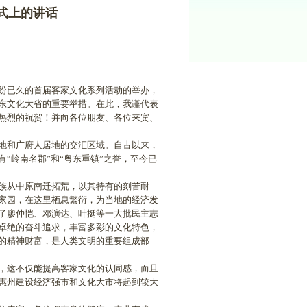
式上的讲话
盼已久的首届客家文化系列活动的举办，
东文化大省的重要举措。在此，我谨代表
热烈的祝贺！并向各位朋友、各位来宾、
地和广府人居地的交汇区域。自古以来，
“岭南名郡”和“粤东重镇”之誉，至今已
族从中原南迁拓荒，以其特有的刻苦耐
家园，在这里栖息繁衍，为当地的经济发
了廖仲恺、邓演达、叶挺等一大批民主志
卓绝的奋斗追求，丰富多彩的文化特色，
的精神财富，是人类文明的重要组成部
，这不仅能提高客家文化的认同感，而且
惠州建设经济强市和文化大市将起到较大