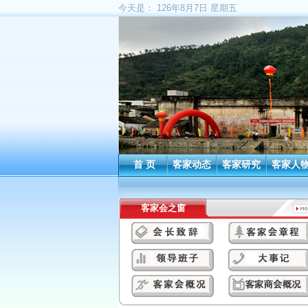
今天是：
126年8月7日 星期五
首 页
客家动态
客家研究
客家人
客家会之窗