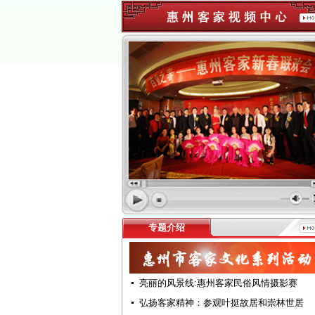
专题介绍
亮丽的风景线:惠州客家民俗风情摄影赛
弘扬客家精神：参观叶挺故居和崇林世居