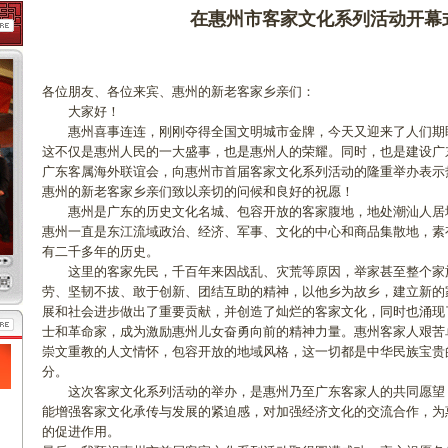
在惠州市客家文化系列活动开幕
各位朋友、各位来宾、惠州的新老客家乡亲们：
大家好！
惠州喜事连连，刚刚夺得全国文明城市金牌，今天又迎来了人们期
这不仅是惠州人民的一大盛事，也是惠州人的荣耀。同时，也是建设广
广东客属海外联谊会，向惠州市首届客家文化系列活动的隆重举办表示
惠州的新老客家乡亲们致以亲切的问候和良好的祝愿！
惠州是广东的历史文化名城、包容开放的客家腹地，地处潮汕人居
惠州一直是东江流域政治、经济、军事、文化的中心和商品集散地，素有
有二千多年的历史。
这里的客家先民，千百年来因战乱、灾荒等原因，举家甚至整个家
劳、坚韧不拔、敢于创新、团结互助的精神，以他乡为故乡，建立新的
展和社会进步做出了重要贡献，并创造了灿烂的客家文化，同时也涌现
士和革命家，成为激励惠州儿女奋勇向前的精神力量。惠州客家人艰苦
崇文重教的人文情怀，包容开放的地域风格，这一切都是中华民族宝贵
分。
这次客家文化系列活动的举办，是惠州乃至广东客家人的共同愿望
能增强客家文化承传与发展的紧迫感，对加强经济文化的交流合作，为
的促进作用。