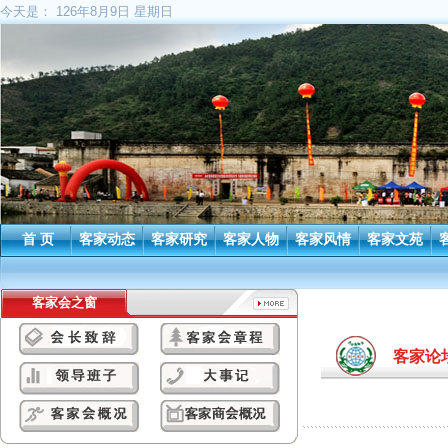
今天是：
126年8月9日 星期日
首 页
客家动态
客家研究
客家人物
客家风情
客家文苑
客家会之窗
客家论