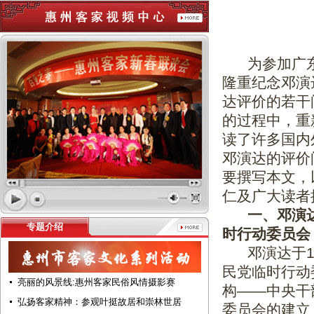
——
惠
为参加广东邓
隆重纪念邓演
达评价的若干
的过程中，重
读了许多国内
邓演达的评价
要撰写本文，
仁及广大读者
一、邓演
专题介绍
时行动委员会
邓演达于19
民党临时行动
亮丽的风景线:惠州客家民俗风情摄影赛
构——中央干
弘扬客家精神：参观叶挺故居和崇林世居
委员会的建立