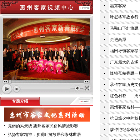
惠东客家
叶挺将军故乡行
马鞍山下红旗飘
走进高潭
福田圩镇客家移
广东最大的古塚
隆镇荔枝香飘一
承传客家历史文
红色村都——周
专题介绍
惠州客家名村—
抗日烽火中的秋
亮丽的风景线:惠州客家民俗风情摄影赛
廖仲恺纪念馆纪
弘扬客家精神：参观叶挺故居和崇林世居