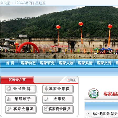
今天是：
126年8月7日 星期五
首 页
客家动态
客家研究
客家人物
客家风情
客家文苑
客家会之窗
客家县
秋水长烟处 疑