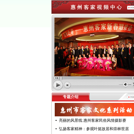
专题介绍
亮丽的风景线:惠州客家民俗风情摄影赛
弘扬客家精神：参观叶挺故居和崇林世居