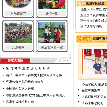
惠州客家经济
廿载坎坷土石路 嘉
欢乐麒麟节
开心一刻
五星房产获得中国
惠州市海纳粮油食
金华悦国际酒店
惠州客家
龙形盛事
先后客家是一家
客家大观园
湘 与 将 军 府 老 丞 相 对 对 子
清代，客家黄氏在历史上的第五次大迁移
客家饮食文化的形成与特点
心系客家人 情涌
中国境内客家人分布
东江客家歌王——
客家源流主要由北方的南迁中原人发展演变…
求真理刚强不屈为
客家形成地域与过程
浪卷千堆总向前