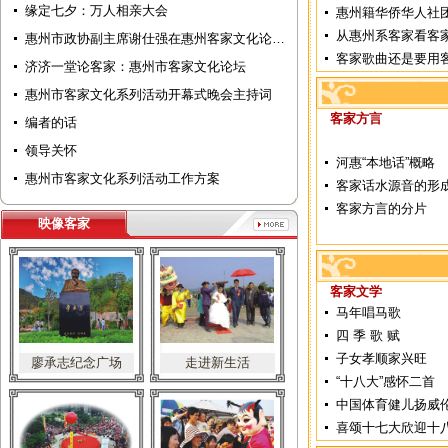
缘定七夕：万人相亲大会
惠州籍华侨华人社
从惠州系客家看客
惠州市政协副主席谢仕强在惠州客家文化论…
客家歌曲还是要用
济济一堂论客家：惠州市客家文化论坛
惠州市客家文化系列活动开幕式晚会主持词
客家方言
编者的话
领导关怀
河惠“本地话”概略
惠州市客家文化系列活动工作方案
客家话水源音的形
客家方言的分片
映像客家
客家文学
马年唱马歌
四 季 歌 赋
子女孝顺家兴旺
廖承志纪念广场
走进新生活
“十八大”感怀二首
中国体育健儿扬威
喜颂十七大欣迎十