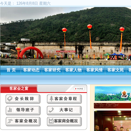
今天是：
126年8月8日 星期六
首 页
客家动态
客家研究
客家人物
客家风情
客家文苑
客家会之窗