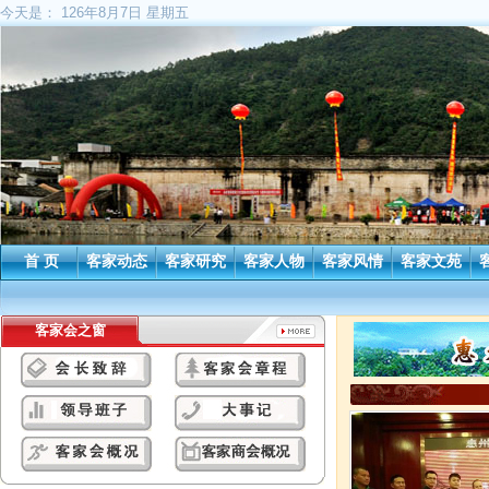
今天是：
126年8月7日 星期五
首 页
客家动态
客家研究
客家人物
客家风情
客家文苑
客家会之窗