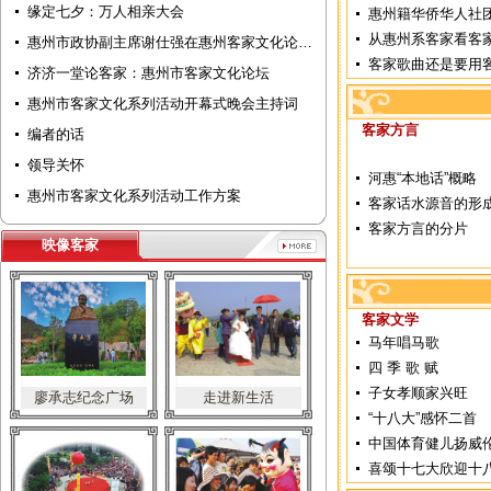
缘定七夕：万人相亲大会
惠州籍华侨华人社
从惠州系客家看客
惠州市政协副主席谢仕强在惠州客家文化论…
客家歌曲还是要用
济济一堂论客家：惠州市客家文化论坛
惠州市客家文化系列活动开幕式晚会主持词
客家方言
编者的话
领导关怀
河惠“本地话”概略
惠州市客家文化系列活动工作方案
客家话水源音的形
客家方言的分片
映像客家
客家文学
马年唱马歌
四 季 歌 赋
子女孝顺家兴旺
廖承志纪念广场
走进新生活
“十八大”感怀二首
中国体育健儿扬威
喜颂十七大欣迎十