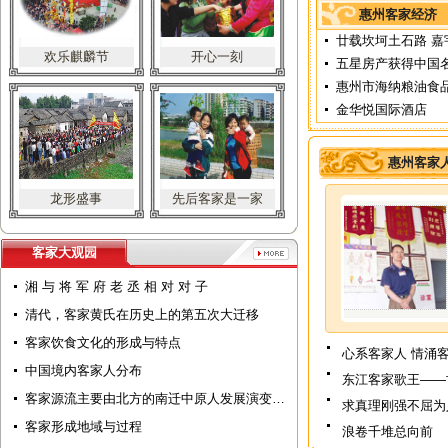
惠州客家经济
廿载坎坷土石路 嘉
欢乐麒麟节
开心一刻
五星房产获得中国
惠州市海纳粮油食
金华悦国际酒店
惠州客家
龙形盛事
先后客家是一家
客家大观园
湘 与 将 军 府 老 丞 相 对 对 子
清代，客家黄氏在历史上的第五次大迁移
客家饮食文化的形成与特点
心系客家人 情涌
中国境内客家人分布
东江客家歌王——
客家源流主要由北方的南迁中原人发展演变…
求真理刚强不屈为
客家形成地域与过程
浪卷千堆总向前